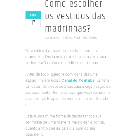
Como escolher
os vestidos das
ABR
17
madrinhas?
por
admin
in
Blog
,
Madrinhas
,
Trajes
Os vestidos das madrinhas se tornaram uma
grande tendência nos casamentos atuais e a sua
padronização virou o queridinho das noivas.
Antes de tudo, quero te convidar a dar uma
espiadinha em nosso
Canal do Youtube
. Lá, tem
vários outros vídeos de dicas para a organização do
seu casamento. Tenho certeza que você irá amar e
que as dicas te ajudarão muito com o seu Grande
dia!
Essa é uma ótima forma de deixar tanto a sua
cerimônia de uma maneira mais clean e bonita,
quanto à foto que irá para o álbum do seu
casamento.