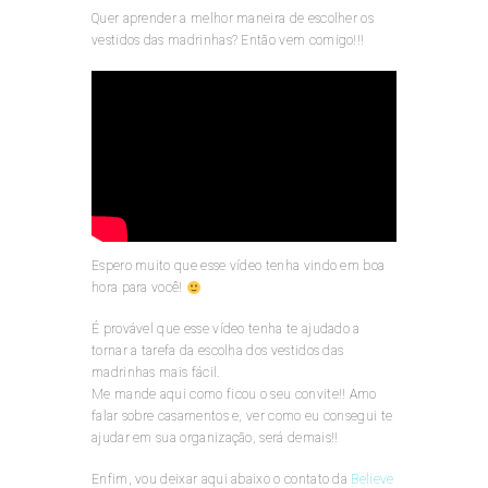
Quer aprender a melhor maneira de escolher os
vestidos das madrinhas? Então vem comigo!!!
Espero muito que esse vídeo tenha vindo em boa
hora para você!
É provável que esse vídeo tenha te ajudado a
tornar a tarefa da escolha dos vestidos das
madrinhas mais fácil.
Me mande aqui como ficou o seu convite!! Amo
falar sobre casamentos e, ver como eu consegui te
ajudar em sua organização, será demais!!
Enfim, vou deixar aqui abaixo o contato da
Believe