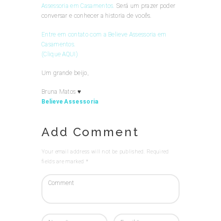
Assessoria em Casamentos.
Será um prazer poder
conversar e conhecer a historia de vocês.
Entre em contato com a Believe Assessoria em
Casamentos.
(Clique AQUI)
Um grande beijo,
Bruna Matos ♥
Believe Assessoria
Add Comment
Your email address will not be published. Required
fields are marked *