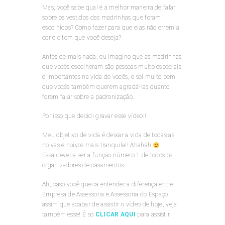
Mas, você sabe qual é a melhor maneira de falar
sobre os vestidos das madrinhas que foram
escolhidos? Como fazer para que elas não errem a
cor e o tom que você deseja?
Antes de mais nada, eu imagino que as madrinhas
que vocês escolheram são pessoas muito especiais
e importantes na vida de vocês, e sei muito bem
que vocês também querem agradá-las quanto
forem falar sobre a padronização.
Por isso que decidi gravar esse vídeo!!
Meu objetivo de vida é deixar a vida de todas as
noivas e noivos mais tranquila!! Ahahah
Essa deveria ser a função número 1 de todos os
organizadores de casamentos.
Ah, caso você queira entender a diferença entre
Empresa de Assessoria e Assessoria do Espaço,
assim que acabar de assistir o vídeo de hoje, veja
também esse! É só
CLICAR AQUI
para assistir.