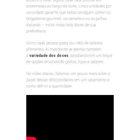
doces é o ideal. Agora, casa haja bolo ou até
sobremesas ao longo da noite, cinco unidades por
convidado garante que todos consigam comer os
brigadeiros gourmet, os camafeus ou as palhas
italianas – insira nesta lista doces de sua
preferência.
Como cada pessoa gosta (ou não) de sabores
diferentes, é importante se atentar também
à
variedade dos doces
, apostando em um leque
de opções envolvendo gostos, tipos e sabores.
No vídeo abaixo, falamos um pouco mais sobre o
papel dessas deliciosidades em um casamento e
como definir a quantidade.