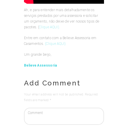
Ah, e para entender mais detalhadamente os
serviços prestados por uma assessora e solicitar
um orçamento, não deixe de ver nossos tipos de
pacotes. (
Clique AQUI).
Entre em contato com a Believe Assessoria em
Casamentos.
(Clique AQUI)
Um grande beijo,
Believe Assessoria
Add Comment
Your email address will not be published. Required
fields are marked *