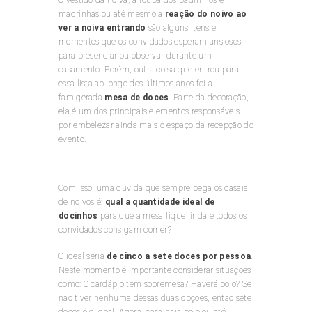
O vestido da noiva, a roupa dos padrinhos e
madrinhas ou até mesmo a
reação do noivo ao
ver a noiva entrando
são alguns itens e
momentos que os convidados esperam ansiosos
para presenciar ou observar durante um
casamento. Porém, outra coisa que entrou para
essa lista ao longo dos últimos anos foi a
famigerada
mesa de doces
. Parte da decoração,
ela é um dos principais elementos responsáveis
por embelezar ainda mais o espaço da recepção do
evento.
Com isso, uma dúvida que sempre pega os casais
de noivos é:
qual a quantidade ideal de
docinhos
para que a mesa fique linda e todos os
convidados consigam comer?
O ideal seria
de cinco a sete doces por pessoa
.
Neste momento é importante considerar situações
como: O cardápio tem sobremesa? Haverá bolo? Se
não tiver nenhuma dessas duas opções, então sete