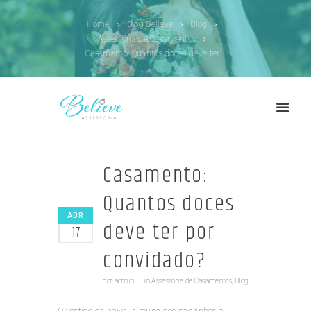
Home
Blog Believe
Blog
Assessoria de Casamentos
Casamento: Quantos doces deve ter por convidado?
Casamento:
Quantos doces
ABR
deve ter por
17
convidado?
por
admin
in
Assessoria de Casamentos
,
Blog